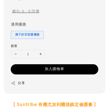
price
總分:
0
-
0
評價
適用優惠
滿千折百首購優惠
數量
加入購物車
分享
[ Suntribe 有機尤加利曬後鎮定修護膏 ]