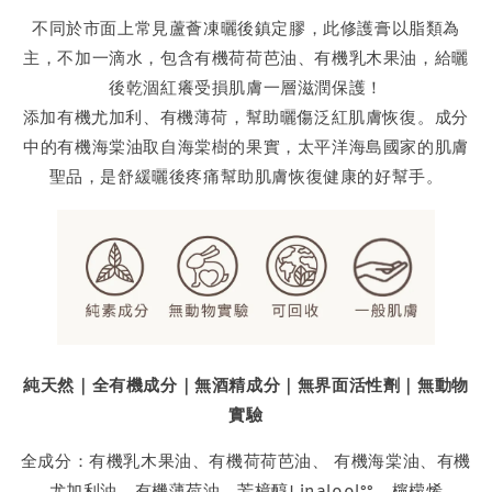
不同於市面上常見蘆薈凍曬後鎮定膠，此修護膏以脂類為
主，不加一滴水，包含有機荷荷芭油、有機乳木果油，給曬
後乾涸紅癢受損肌膚一層滋潤保護！
添加有機尤加利、有機薄荷，幫助曬傷泛紅肌膚恢復。成分
中的有機海棠油取自海棠樹的果實，太平洋海島國家的肌膚
聖品，是舒緩曬後疼痛幫助肌膚恢復健康的好幫手。
純天然｜全有機成分｜無酒精成分｜無界面活性劑｜無動物
實驗
全成分：有機乳木果油、有機荷荷芭油、 有機海棠油、有機
尤加利油、有機薄荷油、芳樟醇Linalool°°、檸檬烯