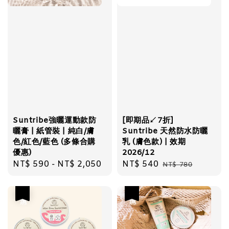
Suntribe強曬運動款防
[即期品↙7折]
曬膏 | 紙管裝 | 純白/膚
Suntribe 天然防水防曬
色/紅色/藍色 (多條合購
乳 (膚色款) | 效期
優惠)
2026/12
Regular
NT$ 590
-
NT$ 2,050
Sale
NT$ 540
Regular
NT$ 780
price
price
price
優惠
優惠