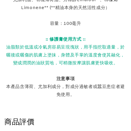
Limonene°° (°°精油本身的天然活性成分）
容量：100毫升
:: 修護膏使用方式 ::
油脂類於低溫或冷氣房容易呈現塊狀，用手指挖取適量，於
曬後或曬傷的肌膚上塗抹，身體及手掌的溫度會使其融化，
變成潤潤的油狀質地，可稍微按摩讓肌膚更快吸收。
注意事項
本產品含薄荷、尤加利成分，對成分過敏者或蠶豆患症者避
免使用。
商品評價