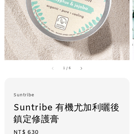
1
/
6
Suntribe
Suntribe 有機尤加利曬後
鎮定修護膏
Regular
NT$ 630