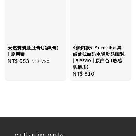
天然寶寶肚肚膏(脹氣膏)
⚡️熱銷款⚡️ Suntribe 高
| 萬用膏
係數低敏防水運動防曬乳
| SPF50 | 原白色 (敏感
Sale
NT$ 553
Regular
NT$ 790
肌適用)
price
price
Regular
NT$ 810
price
earthamigo.com.tw