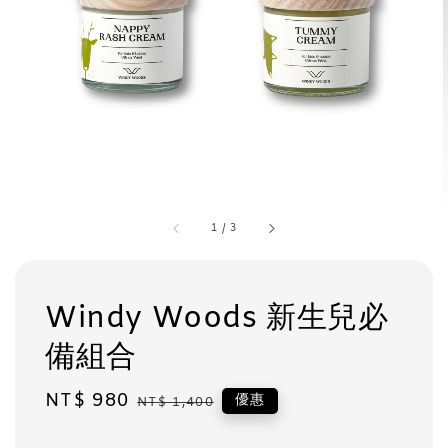
1
/
3
Windy Woods 新生兒必
備組合
Sale
NT$ 980
Regular
優惠
NT$ 1,400
price
price