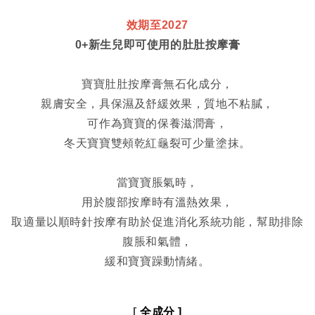
效期至2027
0+新生兒即可使用的肚肚按摩膏
寶寶肚肚按摩膏無石化成分，
親膚安全，具保濕及舒緩效果，質地不粘膩，
可作為寶寶的保養滋潤膏，
冬天寶寶雙頰乾紅龜裂可少量塗抹。
當寶寶脹氣時，
用於腹部按摩時有溫熱效果，
取適量以順時針按摩有助於促進消化系統功能，幫助排除
腹脹和氣體，
緩和寶寶躁動情緒。
[ 
全成分 ]