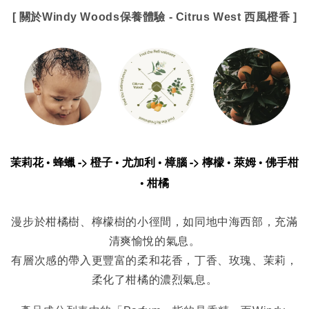
[ 關於Windy Woods保養體驗 - Citrus West 西風橙香 ]
茉莉花 • 蜂蠟 -> 橙子 • 尤加利 • 樟腦 -> 檸檬 • 萊姆 • 佛手柑 
• 柑橘
漫步於柑橘樹、檸檬樹的小徑間，如同地中海西部，充滿
清爽愉悅的氣息。
有層次感的帶入更豐富的柔和花香，丁香、玫瑰、茉莉，
柔化了柑橘的濃烈氣息。