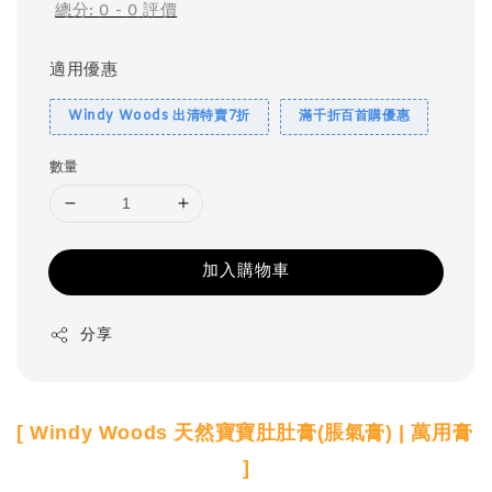
總分:
0
-
0
評價
適用優惠
Windy Woods 出清特賣7折
滿千折百首購優惠
數量
加入購物車
分享
[ Windy Woods 天然寶寶肚肚膏(脹氣膏) | 萬用膏 
]