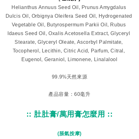
Helianthus Annuus Seed Oil, Prunus Amygdalus 
Dulcis Oil, Orbignya Oleifera Seed Oil, Hydrogenated 
Vegetable Oil, Butyrospermum Parkii Oil, Rubus 
Idaeus Seed Oil, Oxalis Acetosella Extract, Glyceryl 
Stearate, Glyceryl Oleate, Ascorbyl Palmitate, 
Tocopherol, Lecithin, Citric Acid, Parfum, Citral, 
Eugenol, Geraniol, Limonene, Linalalool
99.9%天然來源
產品容量：60毫升
:: 肚肚膏/萬用膏怎麼用 ::
(脹氣按摩)