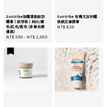
Suntribe強曬運動款防
Suntribe 有機尤加利曬
曬膏 | 紙管裝 | 純白/膚
後鎮定修護膏
色/紅色/藍色 (多條合購
Regular
NT$ 630
優惠)
price
Regular
NT$ 590
-
NT$ 2,050
price
優惠