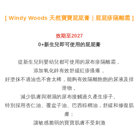
[ Windy Woods 天然寶寶屁屁膏｜屁屁疹隔離霜 ]
效期至2027
0+新生兒即可使用的屁屁膏
從新生兒到嬰幼兒都可使用的尿布疹隔離霜，
添加氧化鋅有效舒緩紅疹搔癢，
好塗抹不過油也不會太稀，能夠有效隔離飽飽的尿液及排
泄物，
減少肌膚與潮濕的尿布接觸過久產生疹子。
特別採用杏仁油、覆盆子油、巴西棕櫚油，舒緩和修復肌
膚；
讓敏感脆弱的寶寶肌膚不受刺激