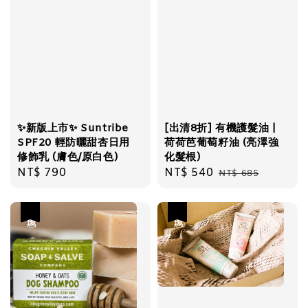
✨新版上市✨ Suntribe
[出清8折] 有機護髮油 |
SPF20 輕防曬甜杏日用
荷荷芭葡萄籽油 (亮澤強
修飾乳 (膚色/原白色)
化髮根)
Regular
NT$ 790
Sale
NT$ 540
Regular
NT$ 685
price
price
price
優惠
優惠