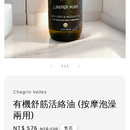
1
/
1
Chagrin Valley
有機舒筋活絡油 (按摩泡澡
兩用)
Sale
NT$ 576
Regular
售完
NT$ 720