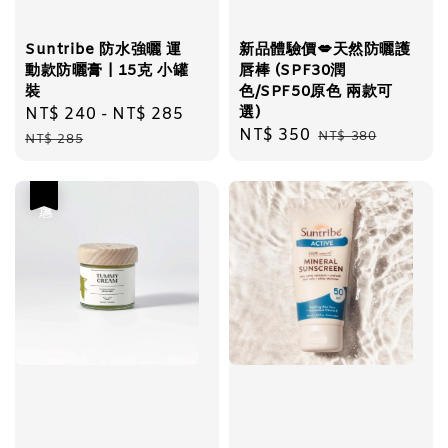
Suntribe 防水強曬 運
新品體驗價💋天然防曬護
動款防曬膏 | 15克 小罐
唇棒 (SPF30潤
裝
色/SPF50原色 兩款可
選)
Sale
NT$ 240
-
NT$ 285
Regular
Sale
NT$ 350
Regular
price
price
NT$ 380
NT$ 285
price
price
優惠