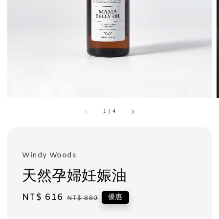
1
/
4
Windy Woods
天然孕婦妊娠油
Sale
NT$ 616
Regular
優惠
NT$ 880
price
price