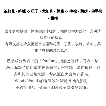
茉莉花 • 蜂蠟 -> 橙子 • 尤加利 • 樟腦 -> 檸檬 • 萊姆 • 佛手柑 
• 柑橘
漫步於柑橘樹、檸檬樹的小徑間，如同地中海西部，充滿清
爽愉悅的氣息。
有層次感的帶入更豐富的柔和花香，丁香、玫瑰、茉莉，柔
化了柑橘的濃烈氣息。
產品成分列表中的「Parfum」指的是香精，而Windy 
Woods堅持使用成本較高昂的
天然香精
，源自植物、花
卉和其他自然來源，帶來源自大自然的香氣。
Windy Woods的香氣設計呈現淡淡的意境，
不過於濃烈，確保不刺激鼻子或引發頭痛。