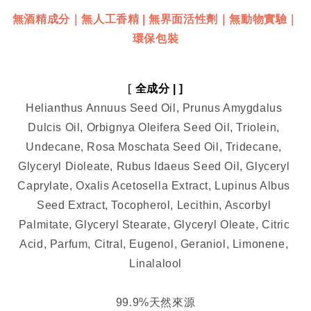
無酒精成分｜無人工香精 | 無界面活性劑｜無動物實驗｜
環保包裝
[ 
全成分 | ]
Helianthus Annuus Seed Oil, Prunus Amygdalus 
Dulcis Oil, Orbignya Oleifera Seed Oil, Triolein, 
Undecane, Rosa Moschata Seed Oil, Tridecane, 
Glyceryl Dioleate, Rubus Idaeus Seed Oil, Glyceryl 
Caprylate, Oxalis Acetosella Extract, Lupinus Albus 
Seed Extract, Tocopherol, Lecithin, Ascorbyl 
Palmitate, Glyceryl Stearate, Glyceryl Oleate, Citric 
Acid, Parfum, Citral, Eugenol, Geraniol, Limonene, 
Linalalool
99.9%天然來源