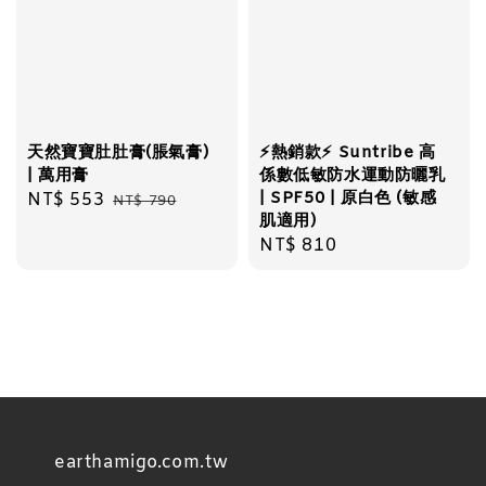
天然寶寶肚肚膏(脹氣膏)
⚡️熱銷款⚡️ Suntribe 高
| 萬用膏
係數低敏防水運動防曬乳
| SPF50 | 原白色 (敏感
Sale
NT$ 553
Regular
NT$ 790
肌適用)
price
price
Regular
NT$ 810
price
earthamigo.com.tw