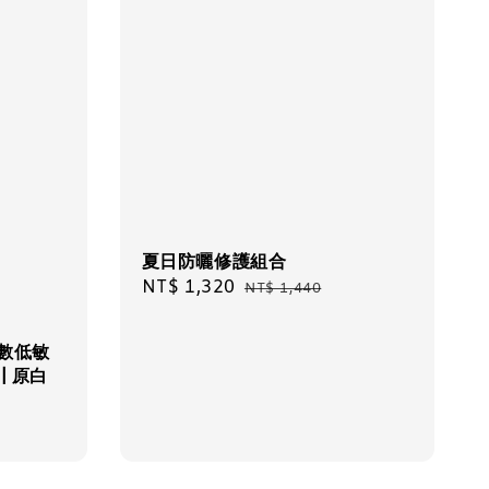
夏日防曬修護組合
Sale
NT$ 1,320
Regular
NT$ 1,440
price
price
高係數低敏
| 原白