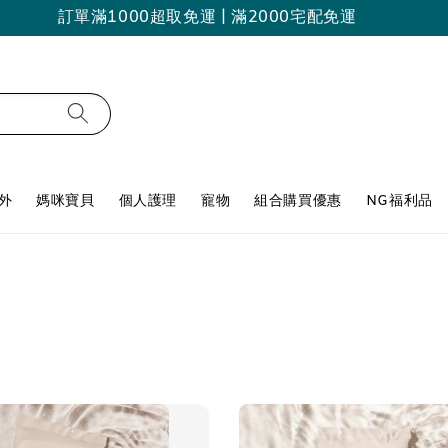
訂單滿1000超取免運 | 滿2000宅配免運
外
媽咪寶貝
個人護理
寵物
組合購買優惠
NG福利品