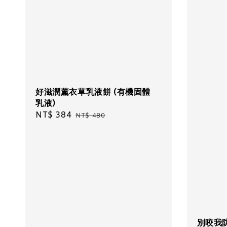
好滋潤薰衣草乳液餅 (有機固體
乳液)
Sale
NT$ 384
Regular
NT$ 480
price
price
別咬我