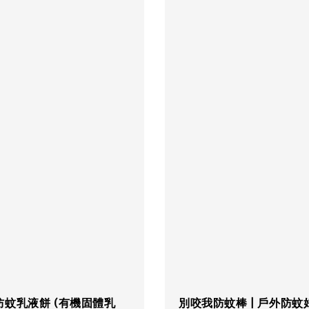
防蚊乳液餅 (有機固體乳
別咬我防蚊棒 | 戶外防蚊