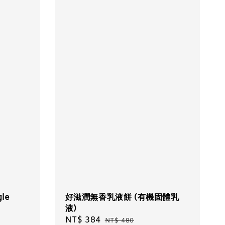
le
好滋潤無香乳液餅 (有機固體乳
液)
Sale
NT$ 384
Regular
NT$ 480