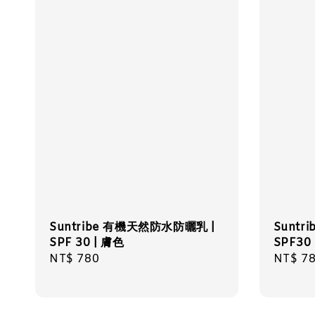
Suntribe 有機天然防水防曬乳 |
Suntr
SPF 30 | 膚色
SPF30
Regular
NT$ 780
Regula
NT$ 7
price
price