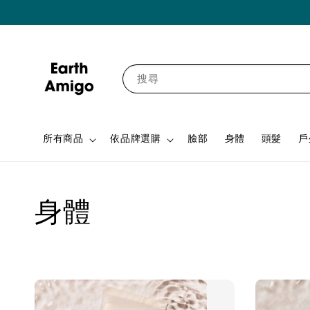
搜尋
所有商品
依品牌選購
臉部
身體
頭髮
戶
身體