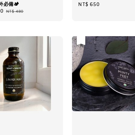
戶外必備🏕
Regular
NT$ 650
30
Regular
price
NT$ 480
price
優惠
售完