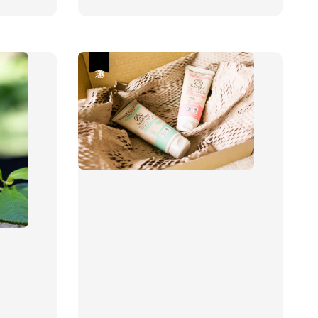
price
price
優惠