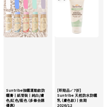
Suntribe強曬運動款防
[即期品↙7折]
曬膏 | 紙管裝 | 純白/膚
Suntribe 天然防水防曬
色/紅色/藍色 (多條合購
乳 (膚色款) | 效期
優惠)
2026/12