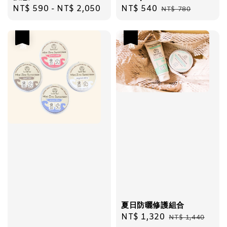
Regular
NT$ 590
-
NT$ 2,050
Sale
NT$ 540
Regular
NT$ 780
price
price
price
優惠
優惠
夏日防曬修護組合
Sale
NT$ 1,320
Regular
NT$ 1,440