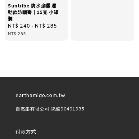
price
price
Suntribe 防水強曬 運
動款防曬膏 | 15克 小罐
裝
Sale
NT$ 240
-
NT$ 285
Regular
price
price
NT$ 285
earthamigo.com.tw
自然集有限公司 統編90491935
付款方式