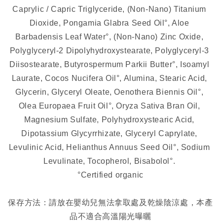
Caprylic / Capric Triglyceride, (Non-Nano) Titanium 
Dioxide, Pongamia Glabra Seed Oil°, Aloe 
Barbadensis Leaf Water°, (Non-Nano) Zinc Oxide, 
Polyglyceryl-2 Dipolyhydroxystearate, Polyglyceryl-3 
Diisostearate, Butyrospermum Parkii Butter°, Isoamyl 
Laurate, Cocos Nucifera Oil°, Alumina, Stearic Acid, 
Glycerin, Glyceryl Oleate, Oenothera Biennis Oil°, 
Olea Europaea Fruit Oil°, Oryza Sativa Bran Oil, 
Magnesium Sulfate, Polyhydroxystearic Acid, 
Dipotassium Glycyrrhizate, Glyceryl Caprylate, 
Levulinic Acid, Helianthus Annuus Seed Oil°, Sodium 
Levulinate, Tocopherol, Bisabolol°. 
°Certified organic
保存方法：請放在嬰幼兒無法拿取處及乾燥陰涼處，本產
品不適合高溫陽光曝曬