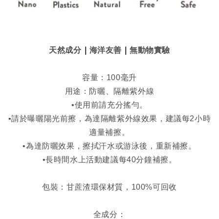
｜
｜
天然成分
海洋友善
無動物實驗
容量：100毫升
用途：防曬、隔離紫外線
•使用前請充分搖勻。
•請於曝曬陽光前擦，為達隔離紫外線效果，建議每2小時
適量補擦。
•為達防曬效果，擦拭汗水或游泳後，重新補擦。
•長時間水上活動建議每40分鐘補擦。
包裝：甘蔗渣環保材質，100%可回收
全成分：