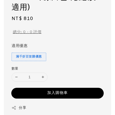
適用)
Regular
NT$ 810
price
總分:
0
-
0
評價
適用優惠
滿千折百首購優惠
數量
加入購物車
分享