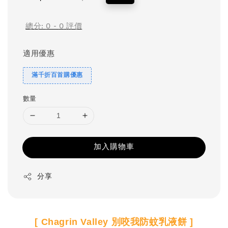
price
price
總分:
0
-
0
評價
適用優惠
滿千折百首購優惠
數量
加入購物車
分享
[ Chagrin Valley 別咬我防蚊乳液餅 ]