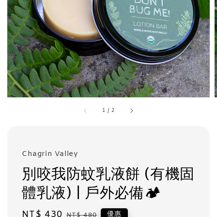
1
/
2
Chagrin Valley
別咬我防蚊乳液餅 (有機固
體乳液) | 戶外必備🏕
Sale
NT$ 430
Regular
優惠
NT$ 480