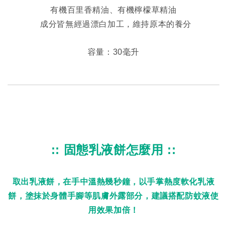
有機百里香精油、有機檸檬草精油
  成分皆無經過漂白加工，維持原本的養分
容量：30毫升
:: 固態乳液餅怎麼用 ::
取出乳液餅，在手中溫熱幾秒鐘，以手掌熱度軟化乳液
餅，塗抹於身體手腳等肌膚外露部分，建議搭配防蚊液使
用效果加倍！