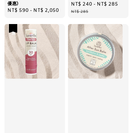
優惠)
Sale
NT$ 240
-
NT$ 285
Regu
Regular
NT$ 590
-
NT$ 2,050
price
pric
NT$ 285
price
優惠