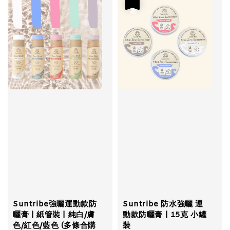
優惠
Suntribe強曬運動款防
Suntribe 防水強曬 運
曬膏 | 紙管裝 | 純白/膚
動款防曬膏 | 15克 小罐
色/紅色/藍色 (多條合購
裝