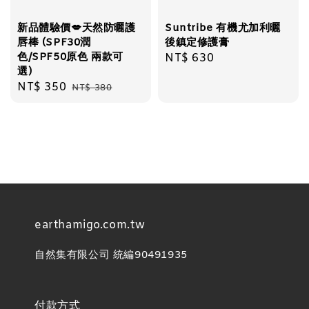
新品體驗價💋天然防曬護
Suntribe 有機尤加利曬
唇棒 (SPF30潤
後鎮定修護膏
色/SPF50原色 兩款可
Regular
NT$ 630
選)
price
Sale
NT$ 350
Regular
NT$ 380
price
price
earthamigo.com.tw
自然集有限公司 統編90491935
付款方式